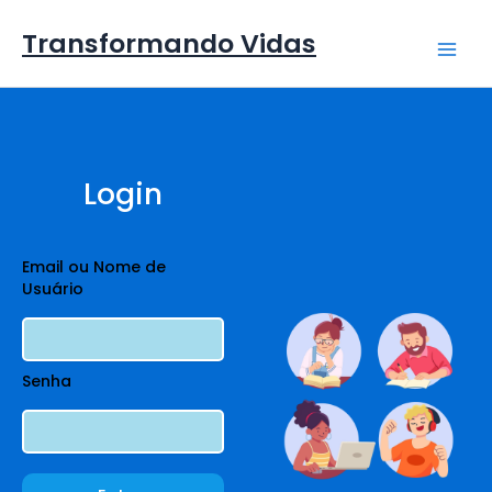
Ir
Mai
para
Transformando Vidas
o
Men
conteúdo
Login
Email ou Nome de
Usuário
Senha